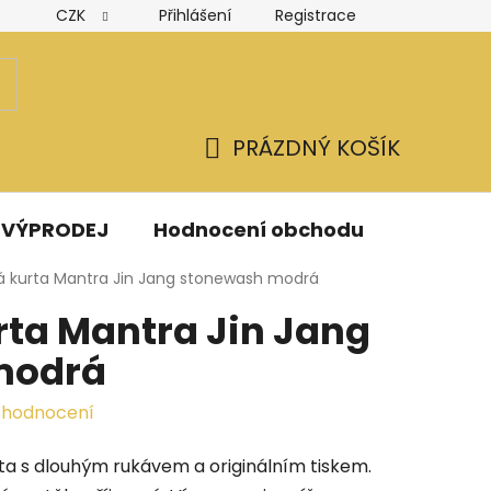
CZK
Přihlášení
Registrace
Hodnocení obchodu
Obchodní podmínky
Podmínk
PRÁZDNÝ KOŠÍK
NÁKUPNÍ
KOŠÍK
VÝPRODEJ
Hodnocení obchodu
Kontak
á kurta Mantra Jin Jang stonewash modrá
rta Mantra Jin Jang
modrá
 hodnocení
a s dlouhým rukávem a originálním tiskem
.