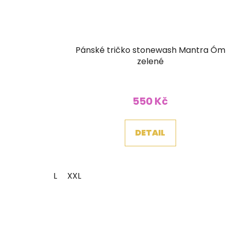
Pánské tričko stonewash Mantra Óm
zelené
550 Kč
DETAIL
L
XXL