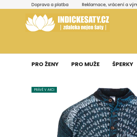
Přejít
Doprava a platba
Reklamace, vrácení a vý
na
obsah
PRO ŽENY
PRO MUŽE
ŠPERKY
PRÁVĚ V AKCI