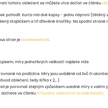
raní tohoto oblečení se můžete více dočíst ve článku
Lát
ek pohodlí. K
urta má dvě kapsy - jednu náprsní (tištěný
šený stojáčkem a tři dřevěné knoflíky. Na spodní straně
ous stran je
stonewashová
.
pisem, míry jednotlivých velikostí najdete níže.
rovnané na podložce. Míry jsou uváděné od švů či ukonče
vod oblečení, tedy šířka x 2,...)
ikosti je porovnat stejným způsobem uvedné míry s vaš
e dočtete ve článku
Průvodce velikostmi na IndickeSaty