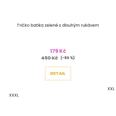
Tričko batika zelené s dlouhým rukávem
179 Kč
450 Kč
(–60 %)
DETAIL
XXL
XXXL