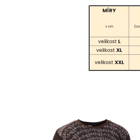
MÍRY
v cm
(cc
velikost
L
velikost
XL
velikost
XXL