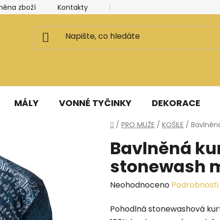
měna zboží
Kontakty
Kancelář a ateliér
Blog
MÁLY
VONNÉ TYČINKY
DEKORACE
Domů
/
PRO MUŽE
/
KOŠILE
/
Bavlněn
Bavlněná ku
stonewash 
Průměrné
Neohodnoceno
Podrobnosti
hodnocení
Pohodlná stonewashová kurt
produktu