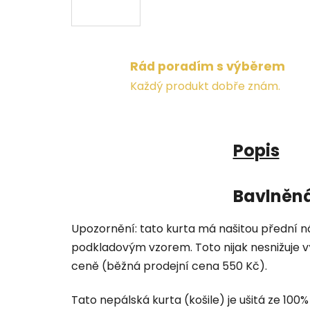
Rád poradím s výběrem
Každý produkt dobře znám.
Popis
Bavlněná
Upozornění: tato kurta má našitou přední n
podkladovým vzorem. Toto nijak nesnižuje vý
ceně (běžná prodejní cena 550 Kč).
Tato nepálská kurta (košile) je ušitá ze 100