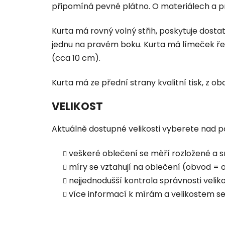
připomíná pevné plátno. O materiálech a p
Kurta má rovný volný střih, poskytuje dostat
jednu na pravém boku.
Kurta má límeček ře
(cca 10 cm).
Kurta má ze přední strany kvalitní tisk, z ob
VELIKOST
Aktuálně dostupné velikosti vyberete nad po
veškeré oblečení se měří rozložené a s
míry se vztahují na oblečení (obvod = ob
nejjednodušší kontrola správnosti vel
více informací k mírám a velikostem s