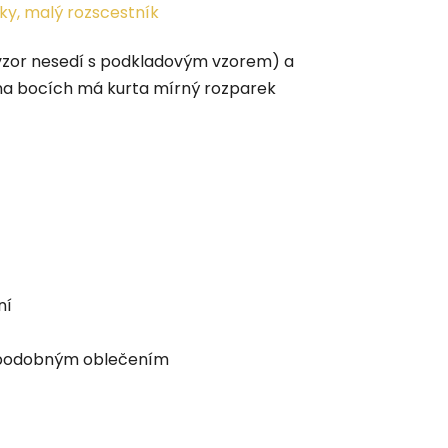
ky, malý rozscestník
 vzor nesedí s podkladovým vzorem) a
 na bocích má kurta mírný rozparek
ní
ím podobným oblečením