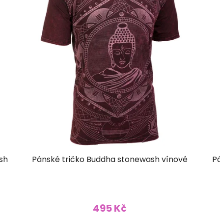
sh
Pánské tričko Buddha stonewash vínové
P
495 Kč