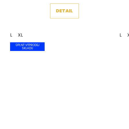
DETAIL
L
XL
L
ÚPLNÝ VÝPRODEJ
SKLADU