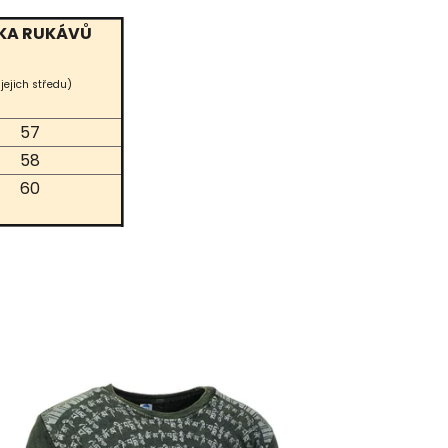
KA RUKÁVŮ
 jejich středu)
57
58
60