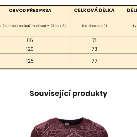
CELKOVÁ DÉLKA
DÉL
OBVOD PŘES PRSA
a 2 cm pod podpažím, obvod = šířka x 2)
(od shora dolů)
(v
115
71
120
73
125
77
Související produkty