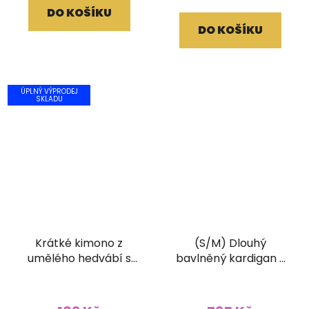
DO KOŠÍKU
DO KOŠÍKU
ÚPLNÝ VÝPRODEJ
SKLADU
Krátké kimono z
(S/M) Dlouhý
umělého hedvábí s
bavlněný kardigan s
vyšívaným lemem
třásněmi a ručním
bílé
tiskem hnědý