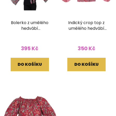
Bolerko z umělého
Indický crop top z
hedvábí
umělého hedvábí
červenomodré
růžový
395 Kč
350 Kč
DO KOŠÍKU
DO KOŠÍKU