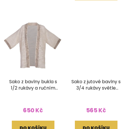
Sako z bavlny bukla s
Sako z jutové bavlny s
1/2 rukávy a ručním
3/4 rukávy světle
tiskem přírodní světlé
hnědé
650 Kč
565 Kč
DO KOŠÍKU
DO KOŠÍKU