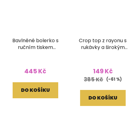
Bavlněné bolerko s
Crop top z rayonu s
ručním tiskem
rukávky a širokým
tyrkysové
žabičkováním batika
žlutý
445 Kč
149 Kč
385 Kč
(–61 %)
DO KOŠÍKU
DO KOŠÍKU