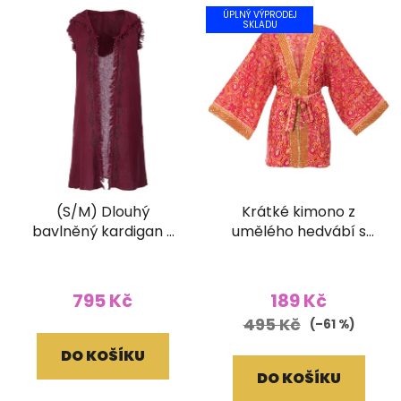
ÚPLNÝ VÝPRODEJ
SKLADU
(S/M) Dlouhý
Krátké kimono z
bavlněný kardigan s
umělého hedvábí s
třásněmi a ručním
vyšívaným lemem
tiskem vínový
červené
795 Kč
189 Kč
495 Kč
(–61 %)
DO KOŠÍKU
DO KOŠÍKU