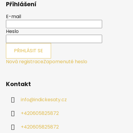
Přihlášení
p
a
E-mail
t
í
Heslo
PŘIHLÁSIT SE
Nová registrace
Zapomenuté heslo
Kontakt
info
@
indickesaty.cz
+420605825872
+420605825872