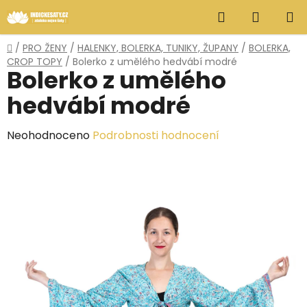
Přejít
Hledat
NÁKUP
na
obsah
KOŠÍK
Domů
/
PRO ŽENY
/
HALENKY, BOLERKA, TUNIKY, ŽUPANY
/
BOLERKA,
CROP TOPY
/
Bolerko z umělého hedvábí modré
Bolerko z umělého
hedvábí modré
Průměrné
Neohodnoceno
Podrobnosti hodnocení
hodnocení
produktu
je
0,0
z
5
hvězdiček.