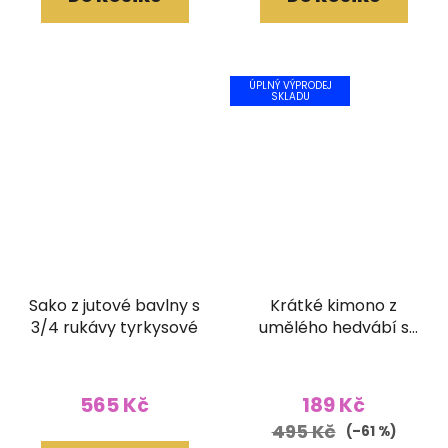
ÚPLNÝ VÝPRODEJ
SKLADU
Sako z jutové bavlny s
Krátké kimono z
3/4 rukávy tyrkysové
umělého hedvábí s
vyšívaným lemem
růžovočerné
565 Kč
189 Kč
495 Kč
(–61 %)