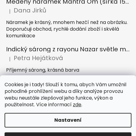
Měděný náramek Mantra Óm (šířka 15 mm)
Dana Jirků
|
Hodnocení produktu je 5 z 5 hvězdiček.
Náramek je krásný, mnohem hezčí než na obrázku.
Doporučuji obchod, rychlé dodání zboží i skvělá
komunikace
Indický sárong z rayonu Nazar světle modrý
Petra Hejátková
|
Hodnocení produktu je 5 z 5 hvězdiček.
Příjemný sárong, krásná barva
Dlouhá bavlněná sukně Bagru červená
Cookies je i tady! Slouží k tomu, abych Vám umožnil
pohodlné prohlížení webu a díky analýze provozu
Irena Levová
|
Hodnocení produktu je 5 z 5 hvězdiček.
webu neustále zlepšoval jeho funkce, výkon a
Překrásná sukně nádherné barvy,velikost sedí i
použitelnost. Více informací
zde
.
délka
Nastavení
Vytvořil Shoptet