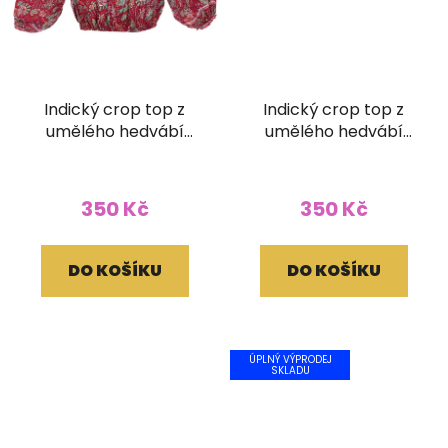
Indický crop top z
Indický crop top z
umělého hedvábí
umělého hedvábí
červený
modré
350 Kč
350 Kč
DO KOŠÍKU
DO KOŠÍKU
ÚPLNÝ VÝPRODEJ
SKLADU