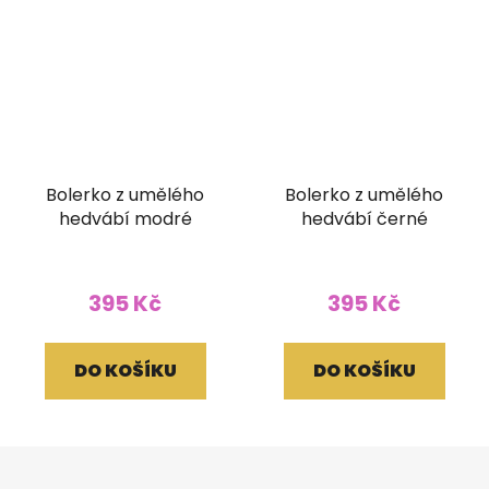
Bolerko z umělého
Bolerko z umělého
hedvábí modré
hedvábí černé
395 Kč
395 Kč
DO KOŠÍKU
DO KOŠÍKU
Z
á