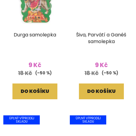
Durga samolepka
Šiva, Parvátí a Ganéš
samolepka
9 Kč
9 Kč
18 Kč
18 Kč
(–50 %)
(–50 %)
DO KOŠÍKU
DO KOŠÍKU
ÚPLNÝ VÝPRODEJ
ÚPLNÝ VÝPRODEJ
SKLADU
SKLADU