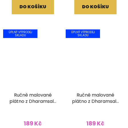
DO KOŠÍKU
DO KOŠÍKU
ÚPLNÝ VÝPRODEJ
ÚPLNÝ VÝPRODEJ
SKLADU
SKLADU
Ručně malované
Ručně malované
plátno z Dharamsaly
plátno z Dharamsaly
(52x90 cm)
(42x55 cm)
189 Kč
189 Kč