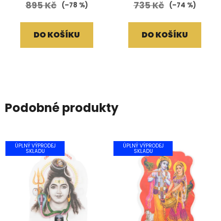
895 Kč
735 Kč
(–78 %)
(–74 %)
DO KOŠÍKU
DO KOŠÍKU
Podobné produkty
ÚPLNÝ VÝPRODEJ
ÚPLNÝ VÝPRODEJ
SKLADU
SKLADU