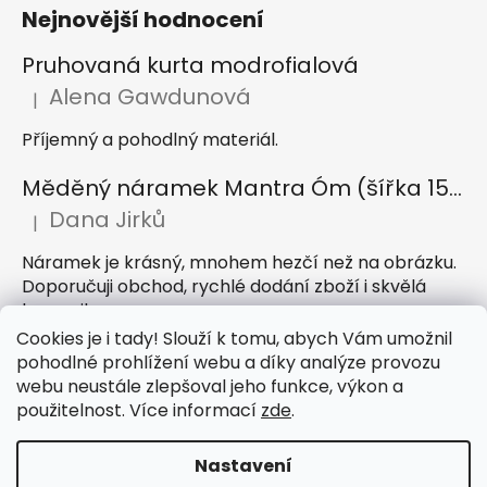
Nejnovější hodnocení
Pruhovaná kurta modrofialová
Alena Gawdunová
|
Hodnocení produktu je 5 z 5 hvězdiček.
Příjemný a pohodlný materiál.
Měděný náramek Mantra Óm (šířka 15 mm)
Dana Jirků
|
Hodnocení produktu je 5 z 5 hvězdiček.
Náramek je krásný, mnohem hezčí než na obrázku.
Doporučuji obchod, rychlé dodání zboží i skvělá
komunikace
Cookies je i tady! Slouží k tomu, abych Vám umožnil
Indický sárong z rayonu Nazar světle modrý
pohodlné prohlížení webu a díky analýze provozu
webu neustále zlepšoval jeho funkce, výkon a
Petra Hejátková
|
Hodnocení produktu je 5 z 5 hvězdiček.
použitelnost. Více informací
zde
.
Příjemný sárong, krásná barva
Nastavení