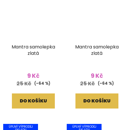
Mantra samolepka
Mantra samolepka
zlatá
zlatá
9 Kč
9 Kč
25 Kč
25 Kč
(–64 %)
(–64 %)
DO KOŠÍKU
DO KOŠÍKU
ÚPLNÝ VÝPRODEJ
ÚPLNÝ VÝPRODEJ
SKLADU
SKLADU