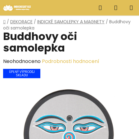
Přejít
Hledat
NÁKUP
na
obsah
KOŠÍK
Domů
/
DEKORACE
/
INDICKÉ SAMOLEPKY A MAGNETY
/
Buddhovy
oči samolepka
Buddhovy oči
samolepka
Průměrné
Neohodnoceno
Podrobnosti hodnocení
hodnocení
ÚPLNÝ VÝPRODEJ
SKLADU
produktu
je
0,0
z
5
hvězdiček.