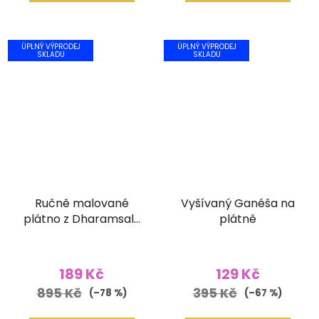
ÚPLNÝ VÝPRODEJ
ÚPLNÝ VÝPRODEJ
SKLADU
SKLADU
Ručně malované
Vyšívaný Ganéša na
plátno z Dharamsaly
plátně
(52x90 cm)
189 Kč
129 Kč
895 Kč
395 Kč
(–78 %)
(–67 %)