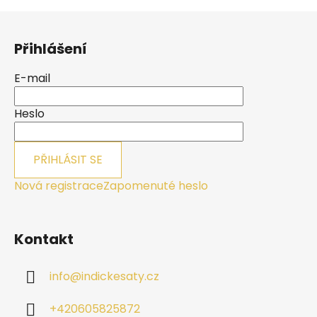
Z
á
Přihlášení
p
a
E-mail
t
í
Heslo
PŘIHLÁSIT SE
Nová registrace
Zapomenuté heslo
Kontakt
info
@
indickesaty.cz
+420605825872