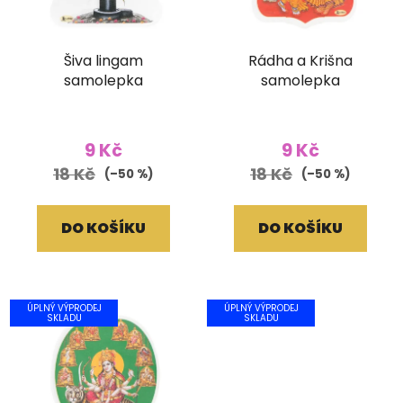
Šiva lingam
Rádha a Krišna
samolepka
samolepka
9 Kč
9 Kč
18 Kč
18 Kč
(–50 %)
(–50 %)
DO KOŠÍKU
DO KOŠÍKU
ÚPLNÝ VÝPRODEJ
ÚPLNÝ VÝPRODEJ
SKLADU
SKLADU