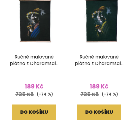
Ručně malované
Ručně malované
plátno z Dharamsaly
plátno z Dharamsaly
(42x55 cm)
(42x55 cm)
189 Kč
189 Kč
735 Kč
735 Kč
(–74 %)
(–74 %)
DO KOŠÍKU
DO KOŠÍKU