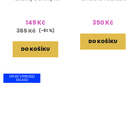
žabičkováním batika
růžový
šedý
149 Kč
350 Kč
385 Kč
(–61 %)
DO KOŠÍKU
DO KOŠÍKU
ÚPLNÝ VÝPRODEJ
SKLADU