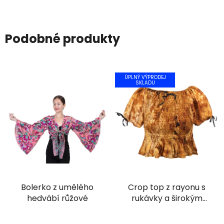
Podobné produkty
ÚPLNÝ VÝPRODEJ
SKLADU
Bolerko z umělého
Crop top z rayonu s
hedvábí růžové
rukávky a širokým
žabičkováním batika
žlutohnědá