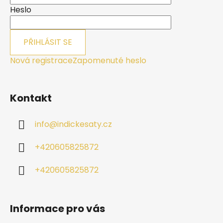
í
Heslo
PŘIHLÁSIT SE
Nová registrace
Zapomenuté heslo
Kontakt
info
@
indickesaty.cz
+420605825872
+420605825872
Informace pro vás