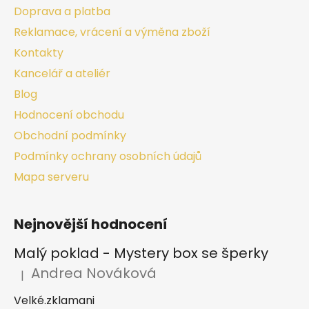
Doprava a platba
Reklamace, vrácení a výměna zboží
Kontakty
Kancelář a ateliér
Blog
Hodnocení obchodu
Obchodní podmínky
Podmínky ochrany osobních údajů
Mapa serveru
Nejnovější hodnocení
Malý poklad - Mystery box se šperky
Andrea Nováková
|
Hodnocení produktu je 2 z 5 hvězdiček.
Velké.zklamani