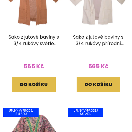
Sako z jutové bavlny s
Sako z jutové bavlny s
3/4 rukávy světle
3/4 rukávy přírodní
hnědé
světlé
565 Kč
565 Kč
DO KOŠÍKU
DO KOŠÍKU
ÚPLNÝ VÝPRODEJ
ÚPLNÝ VÝPRODEJ
SKLADU
SKLADU