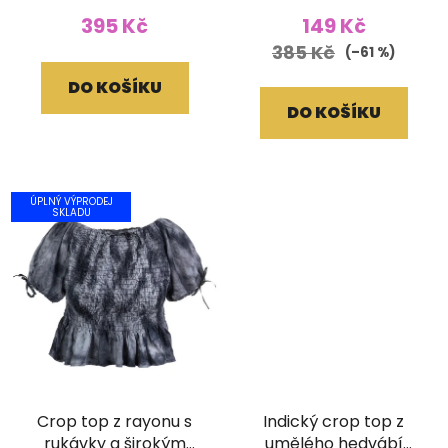
395 Kč
149 Kč
385 Kč
(–61 %)
DO KOŠÍKU
DO KOŠÍKU
ÚPLNÝ VÝPRODEJ
SKLADU
Crop top z rayonu s
Indický crop top z
rukávky a širokým
umělého hedvábí