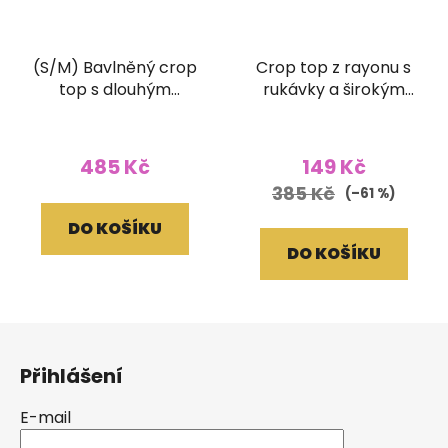
(S/M) Bavlněný crop
Crop top z rayonu s
top s dlouhým
rukávky a širokým
rukávem a ručním
žabičkováním batika
tiskem zelený
žlutý
485 Kč
149 Kč
385 Kč
(–61 %)
DO KOŠÍKU
DO KOŠÍKU
Z
á
Přihlášení
p
a
E-mail
t