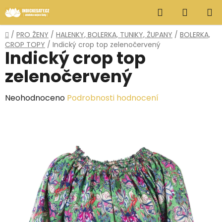
Přejít
Hledat
NÁKUP
na
obsah
KOŠÍK
Domů
/
PRO ŽENY
/
HALENKY, BOLERKA, TUNIKY, ŽUPANY
/
BOLERKA,
CROP TOPY
/
Indický crop top zelenočervený
Indický crop top
zelenočervený
Průměrné
Neohodnoceno
Podrobnosti hodnocení
hodnocení
produktu
je
0,0
z
5
hvězdiček.