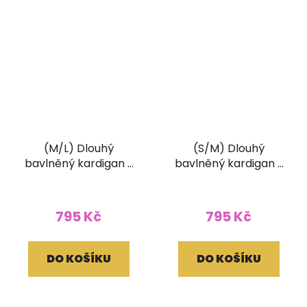
(M/L) Dlouhý
(S/M) Dlouhý
bavlněný kardigan s
bavlněný kardigan s
třásněmi a ručním
třásněmi a ručním
tiskem černý
tiskem vínový
795 Kč
795 Kč
DO KOŠÍKU
DO KOŠÍKU