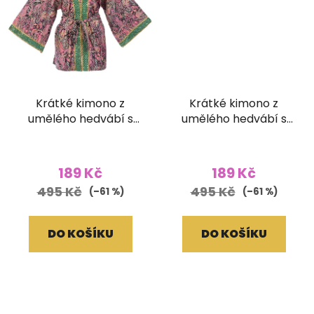
Krátké kimono z
Krátké kimono z
umělého hedvábí s
umělého hedvábí s
vyšívaným lemem
vyšívaným lemem
růžovočerné
červené
189 Kč
189 Kč
495 Kč
495 Kč
(–61 %)
(–61 %)
DO KOŠÍKU
DO KOŠÍKU