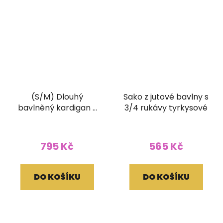
(S/M) Dlouhý
Sako z jutové bavlny s
bavlněný kardigan s
3/4 rukávy tyrkysové
třásněmi a ručním
tiskem hnědý
795 Kč
565 Kč
DO KOŠÍKU
DO KOŠÍKU