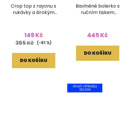
Crop top z rayonu s
Bavlněné bolerko s
rukávky a širokým
ručním tiskem
žabičkováním batika
tyrkysové
fuchsiový
149 Kč
445 Kč
385 Kč
(–61 %)
DO KOŠÍKU
DO KOŠÍKU
ÚPLNÝ VÝPRODEJ
SKLADU