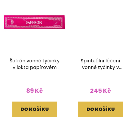
Šafrán vonné tyčinky
Spirituální léčení
v lokta papírovém
vonné tyčinky v
obale
brokátovém pouzdře
(bez dřívka)
89 Kč
245 Kč
DO KOŠÍKU
DO KOŠÍKU