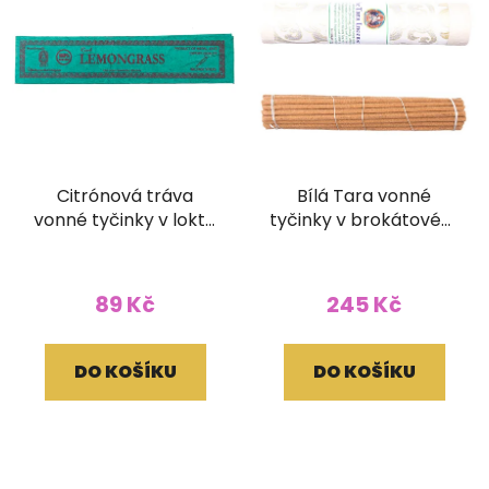
Citrónová tráva
Bílá Tara vonné
vonné tyčinky v lokta
tyčinky v brokátovém
papírovém obale
pouzdře (bez dřívka)
89 Kč
245 Kč
DO KOŠÍKU
DO KOŠÍKU