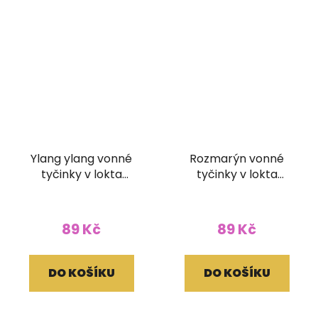
Ylang ylang vonné
Rozmarýn vonné
tyčinky v lokta
tyčinky v lokta
papírovém obale
papírovém obale
89 Kč
89 Kč
DO KOŠÍKU
DO KOŠÍKU