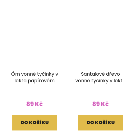
Óm vonné tyčinky v
Santalové dřevo
lokta papírovém
vonné tyčinky v lokta
obale
papírovém obale
89 Kč
89 Kč
DO KOŠÍKU
DO KOŠÍKU