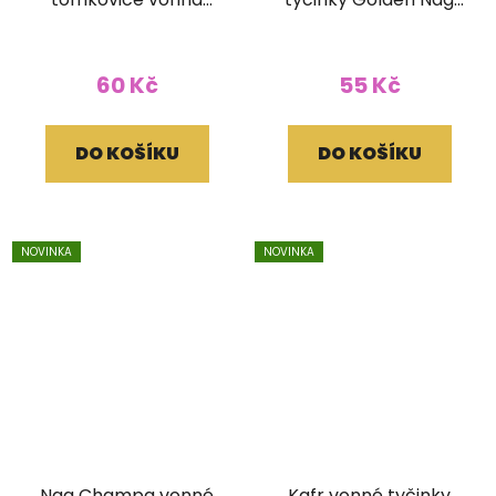
vonné tyčinky Ethnic
15g
Vibec 15g
60 Kč
55 Kč
DO KOŠÍKU
DO KOŠÍKU
NOVINKA
NOVINKA
Nag Champa vonné
Kafr vonné tyčinky