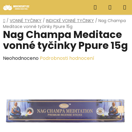
Přejít
Hledat
NÁKUP
na
obsah
KOŠÍK
Domů
/
VONNÉ TYČINKY
/
INDICKÉ VONNÉ TYČINKY
/
Nag Champa
Meditace vonné tyčinky Ppure 15g
Nag Champa Meditace
vonné tyčinky Ppure 15g
Průměrné
Neohodnoceno
Podrobnosti hodnocení
hodnocení
produktu
je
0,0
z
5
hvězdiček.