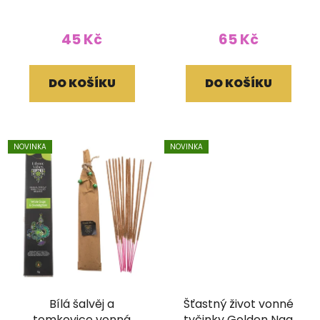
45 Kč
65 Kč
DO KOŠÍKU
DO KOŠÍKU
NOVINKA
NOVINKA
Bílá šalvěj a
Šťastný život vonné
tomkovice vonná
tyčinky Golden Nag