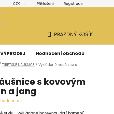
CZK
Přihlášení
Registrace
Hodnocení obchodu
Obchodní podmínky
Podmínk
PRÁZDNÝ KOŠÍK
NÁKUPNÍ
KOŠÍK
VÝPRODEJ
Hodnocení obchodu
Kontak
/
TIBETSKÉ NÁUŠNICE
/
Vykládané náušnice s
áušnice s kovovým
n a jang
 hodnocení
ké stylu - vykládané barevnou drtí kamenů,