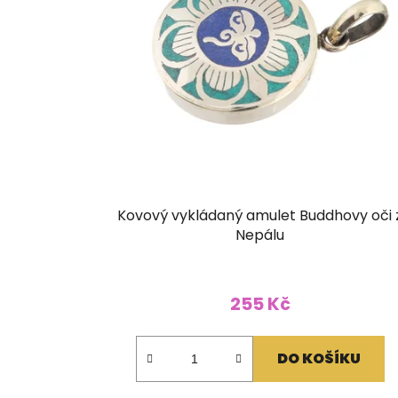
Kovový vykládaný amulet Buddhovy oči 
Nepálu
255 Kč
DO KOŠÍKU