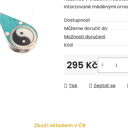
produktu
intarzované měděnými orname
je
0,0
Dostupnost
z
Můžeme doručit do:
5
Možnosti doručení
hvězdiček.
Kód:
295 Kč
Měrná cena:
Tisk
Zeptat se
Zboží skladem v ČR