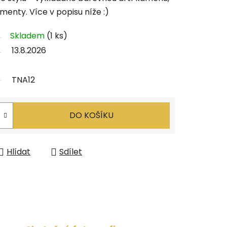
nty. Více v popisu níže :)
Skladem
(1 ks)
13.8.2026
TNA12
DO KOŠÍKU
Hlídat
Sdílet