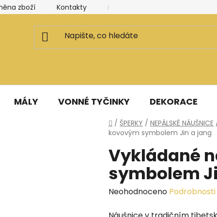
měna zboží
Kontakty
Kancelář a ateliér
Blog
MÁLY
VONNÉ TYČINKY
DEKORACE
Domů
/
ŠPERKY
/
NEPÁLSKÉ NÁUŠNICE
kovovým symbolem Jin a jang
Vykládané n
symbolem Ji
Průměrné
Neohodnoceno
Podrobnosti
hodnocení
Náušnice v tradičním tibets