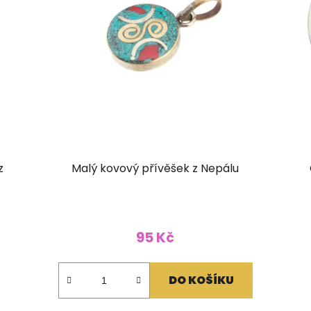
z
Malý kovový přívěšek z Nepálu
95 Kč
DO KOŠÍKU