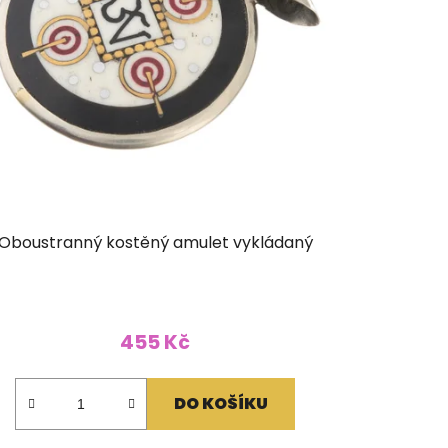
Oboustranný kostěný amulet vykládaný
455 Kč
DO KOŠÍKU